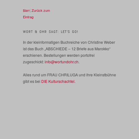
$larr; Zurück zum
Eintrag
WORT & OHR SAGT: LET’S GO!
In der kleinformatigen Buchreiche von Christine Weber
ist das Buch „ABSCHIEDE – 12 Briefe aus Marokko“
erschienen. Bestellungen werden portofrei
zugeschickt:
info@wortundohr.ch
.
Alles rund um FRAU CHRILUGA und ihre Kleinstbühne
gibt es bei
DIE Kulturschachtel.