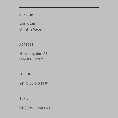
AGENTUR
Wort & Ohr
Christine Weber
ADRESSE
Hirschengraben 52
CH-6003 Luzern
TELEFON
+41 (0)78 648 13 61
EMAIL
info(at)wortundohr.ch