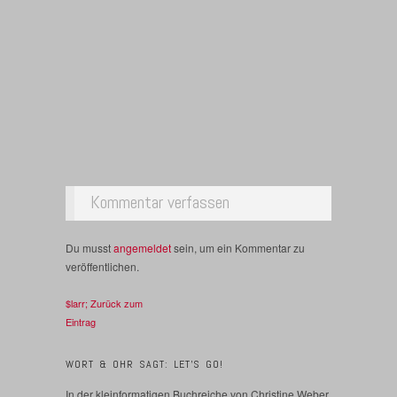
Kommentar verfassen
Du musst
angemeldet
sein, um ein Kommentar zu
veröffentlichen.
$larr; Zurück zum
Eintrag
WORT & OHR SAGT: LET’S GO!
In der kleinformatigen Buchreiche von Christine Weber