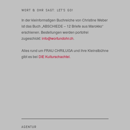
WORT & OHR SAGT: LET’S GO!
In der kleinformatigen Buchreiche von Christine Weber
ist das Buch „ABSCHIEDE – 12 Briefe aus Marokko“
erschienen. Bestellungen werden portofrei
zugeschickt:
info@wortundohr.ch
.
Alles rund um FRAU CHRILUGA und ihre Kleinstbühne
gibt es bei
DIE Kulturschachtel.
AGENTUR