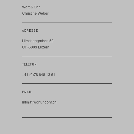
Wort & Ohr
Christine Weber
ADRESSE
Hirschengraben 52
CH-6003 Luzern
TELEFON
+41 (0)78 648 13 61
EMAIL
info(at)wortundohr.ch