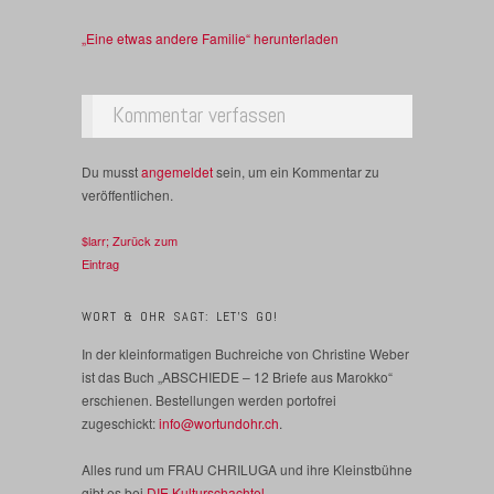
„
Eine etwas andere Familie
“ herunterladen
Kommentar verfassen
Du musst
angemeldet
sein, um ein Kommentar zu
veröffentlichen.
$larr; Zurück zum
Eintrag
WORT & OHR SAGT: LET’S GO!
In der kleinformatigen Buchreiche von Christine Weber
ist das Buch „ABSCHIEDE – 12 Briefe aus Marokko“
erschienen. Bestellungen werden portofrei
zugeschickt:
info@wortundohr.ch
.
Alles rund um FRAU CHRILUGA und ihre Kleinstbühne
gibt es bei
DIE Kulturschachtel.