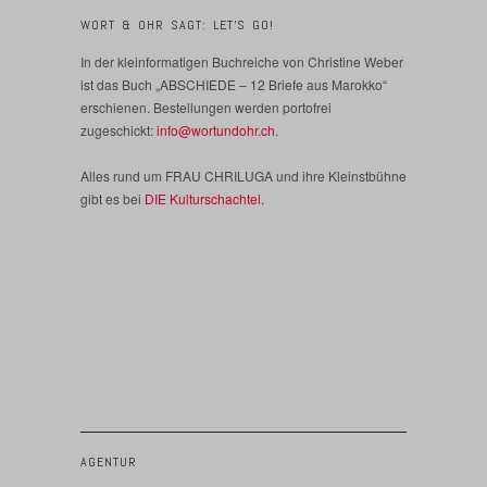
WORT & OHR SAGT: LET’S GO!
In der kleinformatigen Buchreiche von Christine Weber
ist das Buch „ABSCHIEDE – 12 Briefe aus Marokko“
erschienen. Bestellungen werden portofrei
zugeschickt:
info@wortundohr.ch
.
Alles rund um FRAU CHRILUGA und ihre Kleinstbühne
gibt es bei
DIE Kulturschachtel.
AGENTUR