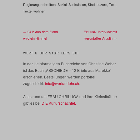
Regierung
,
schreiben
,
Sozial
,
Spekulation
,
Stadt Luzern
,
Text
,
Texte
,
wohnen
← 041: Aus dem Elend
Exklusiv-Interview mit
wird ein Himmel
verunfallter Artistin →
WORT & OHR SAGT: LET’S GO!
In der kleinformatigen Buchreiche von Christine Weber
ist das Buch „ABSCHIEDE – 12 Briefe aus Marokko“
erschienen. Bestellungen werden portofrei
zugeschickt:
info@wortundohr.ch
.
Alles rund um FRAU CHRILUGA und ihre Kleinstbühne
gibt es bei
DIE Kulturschachtel.