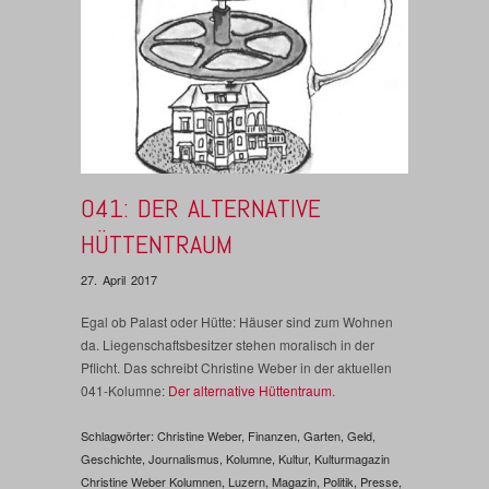
041: DER ALTERNATIVE
HÜTTENTRAUM
27. April 2017
Egal ob Palast oder Hütte: Häuser sind zum Wohnen
da. Liegenschaftsbesitzer stehen moralisch in der
Pflicht. Das schreibt Christine Weber in der aktuellen
041-Kolumne:
Der alternative Hüttentraum
.
Schlagwörter:
Christine Weber
,
Finanzen
,
Garten
,
Geld
,
Geschichte
,
Journalismus
,
Kolumne
,
Kultur
,
Kulturmagazin
Christine Weber Kolumnen
,
Luzern
,
Magazin
,
Politik
,
Presse
,