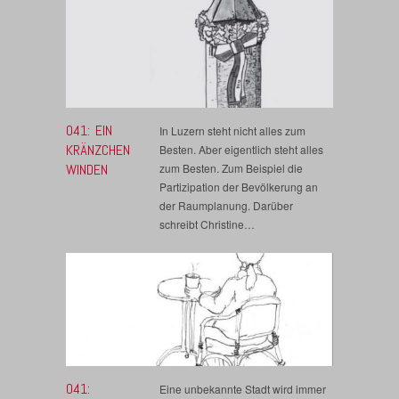
041: EIN
In Luzern steht nicht alles zum
KRÄNZCHEN
Besten. Aber eigentlich steht alles
WINDEN
zum Besten. Zum Beispiel die
Partizipation der Bevölkerung an
der Raumplanung. Darüber
schreibt Christine…
041:
Eine unbekannte Stadt wird immer