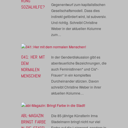
RUNG
Gegenentwurf zum kapitalistischen
SOZIALHILFE?
Gesellschaftsmodell. Dass dies
indirekt gefördert wird, ist subversiv.
Und richtig. Schreibt Christine
Weber in der aktuellen Kolumne
zum…
041: HER MIT
In der Genderdiskussion gibt es
DEM
abenteuerliche Bezeichnungen, die
NORMALEN
auch Feministinnen* und Cis*-
Frauen* in ein komplettes
MENSCHEN!
Durcheinander stürzen. Davon
schreibt Christine Weber in ihrer
aktuellen Kolumne…
ABL-MAGAZIN:
Die 85-jährige Künstlerin Irma
BRINGT FARBE
Stadelmann bringt nicht nur viel
Farbe auf die Leinwand, sondern in