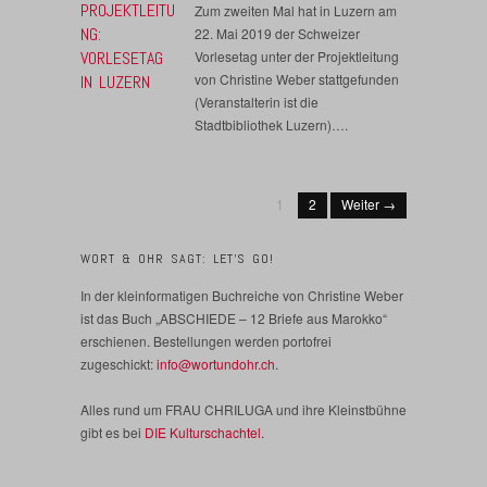
PROJEKTLEITU
Zum zweiten Mal hat in Luzern am
NG:
22. Mai 2019 der Schweizer
VORLESETAG
Vorlesetag unter der Projektleitung
von Christine Weber stattgefunden
IN LUZERN
(Veranstalterin ist die
Stadtbibliothek Luzern)….
1
2
Weiter →
WORT & OHR SAGT: LET’S GO!
In der kleinformatigen Buchreiche von Christine Weber
ist das Buch „ABSCHIEDE – 12 Briefe aus Marokko“
erschienen. Bestellungen werden portofrei
zugeschickt:
info@wortundohr.ch
.
Alles rund um FRAU CHRILUGA und ihre Kleinstbühne
gibt es bei
DIE Kulturschachtel.