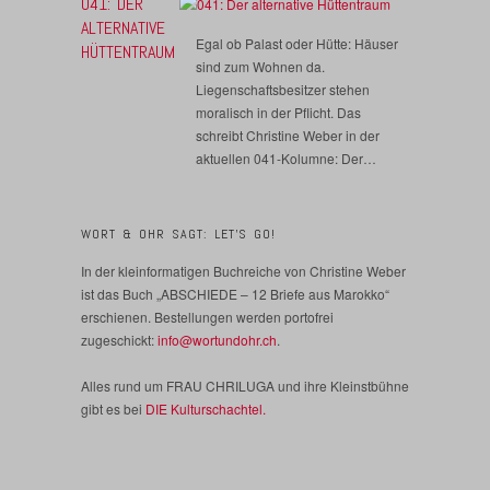
041: DER
ALTERNATIVE
Egal ob Palast oder Hütte: Häuser
HÜTTENTRAUM
sind zum Wohnen da.
Liegenschaftsbesitzer stehen
moralisch in der Pflicht. Das
schreibt Christine Weber in der
aktuellen 041-Kolumne: Der…
WORT & OHR SAGT: LET’S GO!
In der kleinformatigen Buchreiche von Christine Weber
ist das Buch „ABSCHIEDE – 12 Briefe aus Marokko“
erschienen. Bestellungen werden portofrei
zugeschickt:
info@wortundohr.ch
.
Alles rund um FRAU CHRILUGA und ihre Kleinstbühne
gibt es bei
DIE Kulturschachtel.