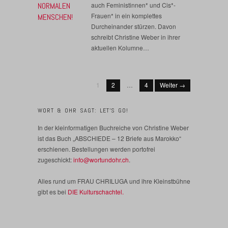
NORMALEN
auch Feministinnen* und Cis*-
Frauen* in ein komplettes
MENSCHEN!
Durcheinander stürzen. Davon
schreibt Christine Weber in ihrer
aktuellen Kolumne…
1
2
…
4
Weiter →
WORT & OHR SAGT: LET’S GO!
In der kleinformatigen Buchreiche von Christine Weber
ist das Buch „ABSCHIEDE – 12 Briefe aus Marokko“
erschienen. Bestellungen werden portofrei
zugeschickt:
info@wortundohr.ch
.
Alles rund um FRAU CHRILUGA und ihre Kleinstbühne
gibt es bei
DIE Kulturschachtel.