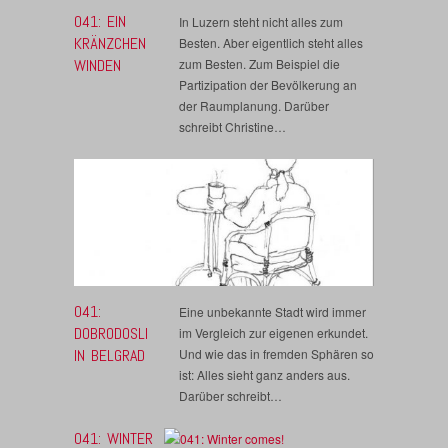
041: EIN
In Luzern steht nicht alles zum
KRÄNZCHEN
Besten. Aber eigentlich steht alles
WINDEN
zum Besten. Zum Beispiel die
Partizipation der Bevölkerung an
der Raumplanung. Darüber
schreibt Christine…
041:
Eine unbekannte Stadt wird immer
DOBRODOSLI
im Vergleich zur eigenen erkundet.
IN BELGRAD
Und wie das in fremden Sphären so
ist: Alles sieht ganz anders aus.
Darüber schreibt…
041: WINTER