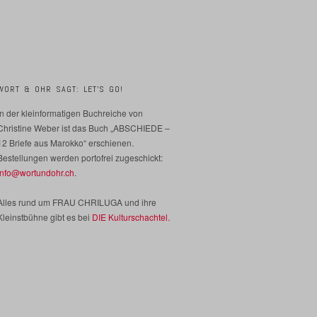
WORT & OHR SAGT: LET’S GO!
In der kleinformatigen Buchreiche von
Christine Weber ist das Buch „ABSCHIEDE –
12 Briefe aus Marokko“ erschienen.
Bestellungen werden portofrei zugeschickt:
info@wortundohr.ch
.
Alles rund um FRAU CHRILUGA und ihre
Kleinstbühne gibt es bei
DIE Kulturschachtel.