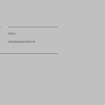
EMAIL
info(at)wortundohr.ch