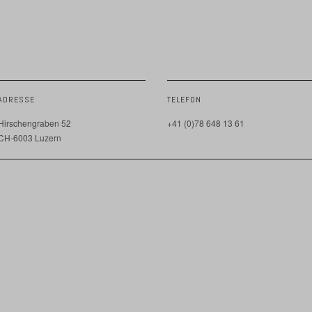
ADRESSE
TELEFON
Hirschengraben 52
+41 (0)78 648 13 61
CH-6003 Luzern