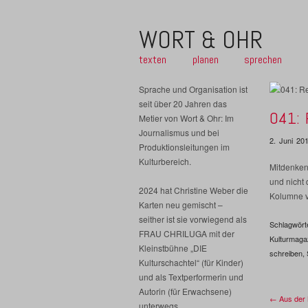
WORT & OHR
texten
planen
sprechen
Sprache und Organisation ist
seit über 20 Jahren das
041: 
Metier von Wort & Ohr: Im
Journalismus und bei
2. Juni 20
Produktionsleitungen im
Kulturbereich.
Mitdenken 
und nicht 
2024 hat Christine Weber die
Kolumne v
Karten neu gemischt –
seither ist sie vorwiegend als
Schlagwört
FRAU CHRILUGA mit der
Kulturmaga
Kleinstbühne „DIE
schreiben
,
Kulturschachtel“ (für Kinder)
und als Textperformerin und
Autorin (für Erwachsene)
← Aus der 
unterwegs.