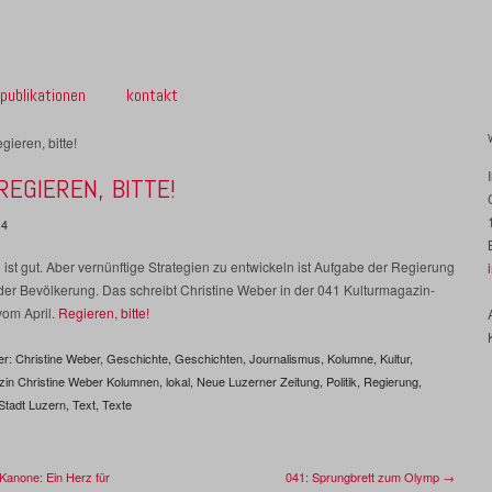
publikationen
kontakt
REGIEREN, BITTE!
14
ist gut. Aber vernünftige Strategien zu entwickeln ist Aufgabe der Regierung
der Bevölkerung. Das schreibt Christine Weber in der 041 Kulturmagazin-
om April.
Regieren, bitte!
er:
Christine Weber
,
Geschichte
,
Geschichten
,
Journalismus
,
Kolumne
,
Kultur
,
zin Christine Weber Kolumnen
,
lokal
,
Neue Luzerner Zeitung
,
Politik
,
Regierung
,
Stadt Luzern
,
Text
,
Texte
Kanone: Ein Herz für
041: Sprungbrett zum Olymp →