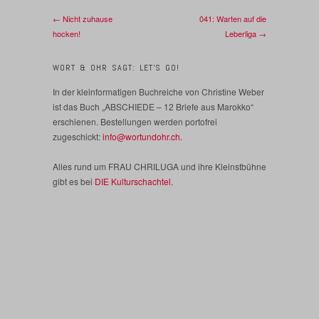
← Nicht zuhause
041: Warten auf die
hocken!
Leberliga →
WORT & OHR SAGT: LET’S GO!
In der kleinformatigen Buchreiche von Christine Weber
ist das Buch „ABSCHIEDE – 12 Briefe aus Marokko“
erschienen. Bestellungen werden portofrei
zugeschickt:
info@wortundohr.ch
.
Alles rund um FRAU CHRILUGA und ihre Kleinstbühne
gibt es bei
DIE Kulturschachtel.