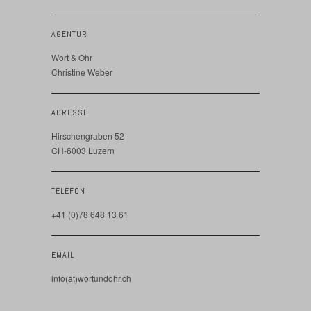
AGENTUR
Wort & Ohr
Christine Weber
ADRESSE
Hirschengraben 52
CH-6003 Luzern
TELEFON
+41 (0)78 648 13 61
EMAIL
info(at)wortundohr.ch