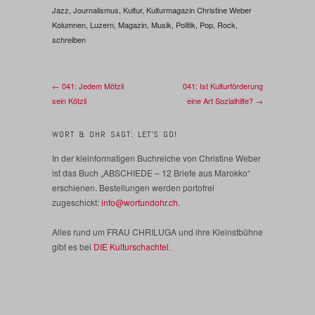
Jazz
,
Journalismus
,
Kultur
,
Kulturmagazin Christine Weber
Kolumnen
,
Luzern
,
Magazin
,
Musik
,
Politik
,
Pop
,
Rock
,
schreiben
← 041: Jedem Mötzli
041: Ist Kulturförderung
sein Kötzli
eine Art Sozialhilfe? →
WORT & OHR SAGT: LET’S GO!
In der kleinformatigen Buchreiche von Christine Weber
ist das Buch „ABSCHIEDE – 12 Briefe aus Marokko“
erschienen. Bestellungen werden portofrei
zugeschickt:
info@wortundohr.ch
.
Alles rund um FRAU CHRILUGA und ihre Kleinstbühne
gibt es bei
DIE Kulturschachtel.