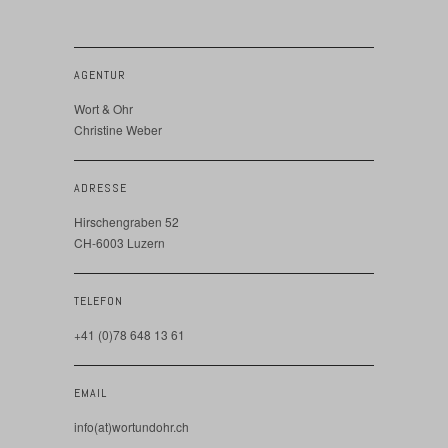
AGENTUR
Wort & Ohr
Christine Weber
ADRESSE
Hirschengraben 52
CH-6003 Luzern
TELEFON
+41 (0)78 648 13 61
EMAIL
info(at)wortundohr.ch