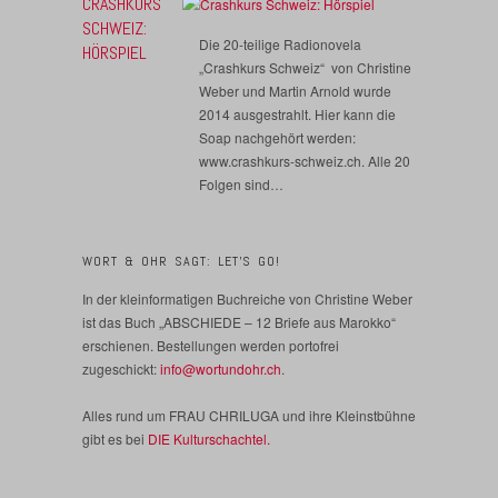
CRASHKURS
SCHWEIZ:
Die 20-teilige Radionovela
HÖRSPIEL
„Crashkurs Schweiz“ von Christine
Weber und Martin Arnold wurde
2014 ausgestrahlt. Hier kann die
Soap nachgehört werden:
www.crashkurs-schweiz.ch. Alle 20
Folgen sind…
WORT & OHR SAGT: LET’S GO!
In der kleinformatigen Buchreiche von Christine Weber
ist das Buch „ABSCHIEDE – 12 Briefe aus Marokko“
erschienen. Bestellungen werden portofrei
zugeschickt:
info@wortundohr.ch
.
Alles rund um FRAU CHRILUGA und ihre Kleinstbühne
gibt es bei
DIE Kulturschachtel.